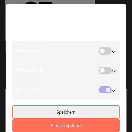
COOKIE HINWEIS
Wir verwenden Cookies, um Ihnen die bestmögliche
Erfahrung auf unserer Website zu bieten.
Zur Website
Funktional
Marketing
Essenziell
ABOUT
SPEAKERS
Speichern
BE MORE
Alle akzeptieren