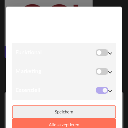
COOKIE HINWEIS
Wir verwenden Cookies, um Ihnen die bestmögliche
Erfahrung auf unserer Website zu bieten.
Funktional
Zur Website
Marketing
Essenziell
ABOUT
Speichern
SPEAKERS
BE MORE
Alle akzeptieren