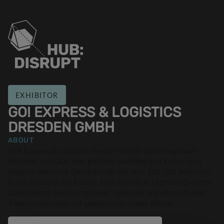
EXHIBITOR
GO! EXPRESS & LOGISTICS
DRESDEN GMBH
ABOUT
GO! Express & Logistics Dresden GmbH ist der regionale
Vertreter von GO!, dem größten unabhängigen Kurier- und
Express-Netzwerk Deutschlands mit über 100 GO! Stationen
in Deutschland und Europa. GO! Express & Logistics Dresden
GmbH bietet flexible regionale, nationale und internationale
Transportlösungen auf qualitativ höchstem Niveau.