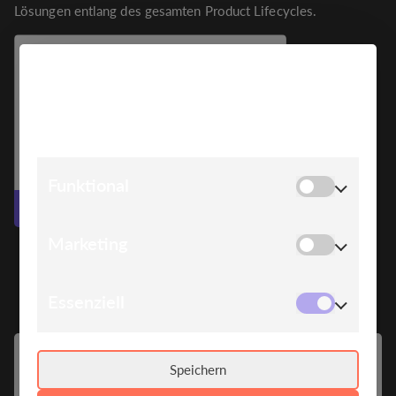
Lösungen entlang des gesamten Product Lifecycles.
COOKIE HINWEIS
Wir verwenden Cookies, um Ihnen die bestmögliche
Erfahrung auf unserer Website zu bieten.
Funktional
Zur Website
Marketing
Essenziell
Speichern
ABOUT