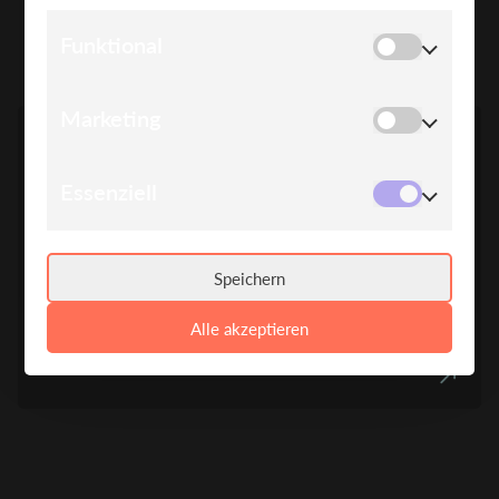
SPEAKER*INNEN
Funktional
Marketing
Essenziell
Speichern
BJÖRN SCHUSTER
Alle akzeptieren
N+P Informationssysteme
Prokurist, Bereichsleiter Business Development