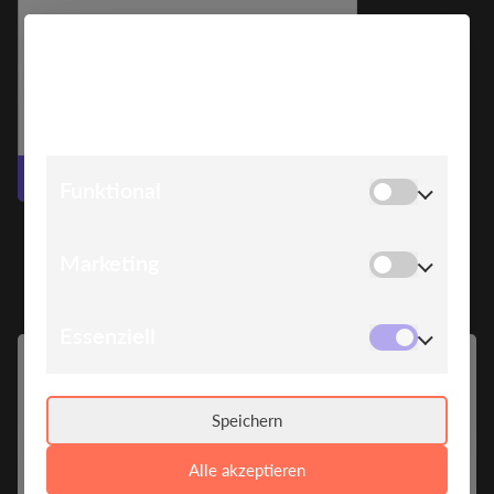
COOKIE HINWEIS
Wir verwenden Cookies, um Ihnen die bestmögliche
Erfahrung auf unserer Website zu bieten.
Zur Website
Funktional
Marketing
Essenziell
ABOUT
SPEAKERS
Speichern
BE MORE
Alle akzeptieren