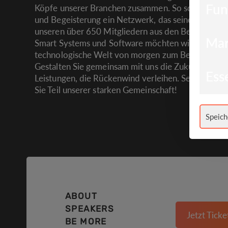
Fun
Köpfe unserer Branchen zusammen. So schaffen wir
und Begeisterung ein Netzwerk, das seinesgleichen
unseren über 650 Mitgliedern aus den Bereichen M
Mar
Smart Systems und Software möchten wir schon he
technologische Welt von morgen zum Besseren ve
Gestalten Sie gemeinsam mit uns die Zukunft. Nutz
Esse
Leistungen, die Rückenwind verleihen. Seien Sie d
Sie Teil unserer starken Gemeinschaft!
Speich
ABOUT
SPEAKERS
Jetzt Ticke
BE MORE