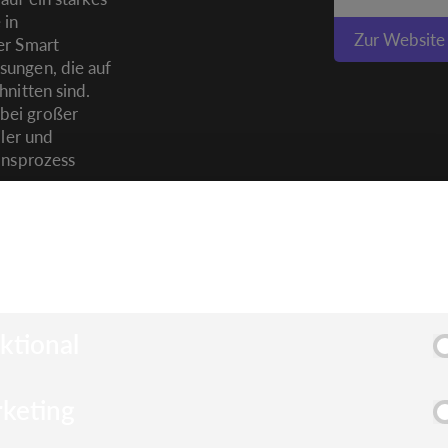
 in
Zur Website
er Smart
sungen, die auf
hnitten sind.
bei großer
iler und
onsprozess
IE HINWEIS
wenden Cookies, um Ihnen die bestmögliche Erfahrung auf 
 zu bieten.
ktional
keting