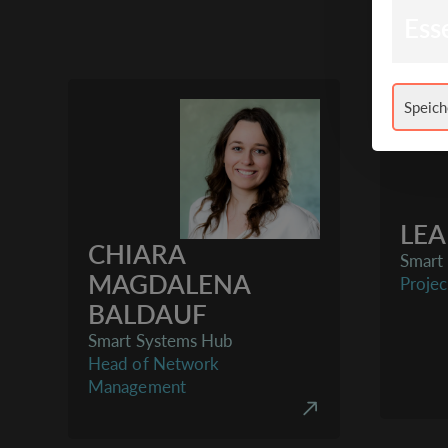
Esse
Speich
LEA
CHIARA
Smart
MAGDALENA
Proje
BALDAUF
Smart Systems Hub
Head of Network
Management