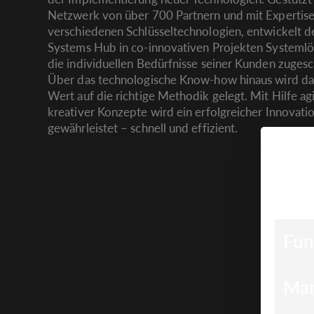
Netzwerk von über 700 Partnern und mit Expertise
verschiedenen Schlüsseltechnologien, entwickelt d
Systems Hub in co-innovativen Projekten Systemlö
die individuellen Bedürfnisse seiner Kunden zugesc
Über das technologische Know-how hinaus wird da
Wert auf die richtige Methodik gelegt. Mit Hilfe ag
kreativer Konzepte wird ein erfolgreicher Innovati
gewährleistet – schnell und effizient.
COOK
Wir ver
Website
Fun
Mar