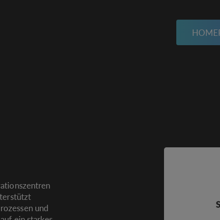
HOME
vationszentren
terstützt
prozessen und
auf ein starkes