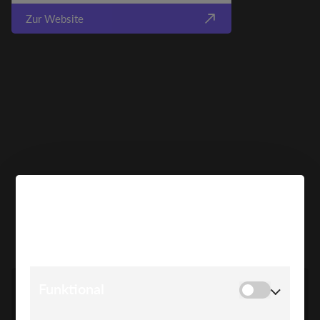
Zur Website
COOKIE HINWEIS
SPEAKER*INNEN
Wir verwenden Cookies, um Ihnen die bestmögliche
Erfahrung auf unserer Website zu bieten.
Funktional